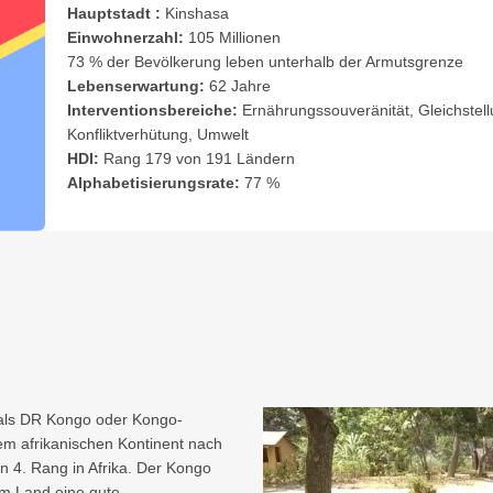
Hauptstadt :
Kinshasa
Einwohnerzahl:
105 Millionen
73 % der Bevölkerung leben unterhalb der Armutsgrenze
Lebenserwartung:
62 Jahre
Interventionsbereiche:
Ernährungssouveränität, Gleichstel
Konfliktverhütung, Umwelt
HDI:
Rang 179 von 191 Ländern
Alphabetisierungsrate:
77 %
als DR Kongo oder Kongo-
dem afrikanischen Kontinent nach
n 4. Rang in Afrika. Der Kongo
em Land eine gute