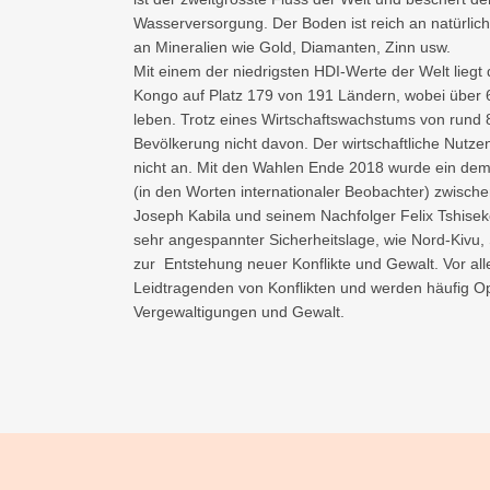
Wasserversorgung. Der Boden ist reich an natürli
an Mineralien wie Gold, Diamanten, Zinn usw.
Mit einem der niedrigsten HDI-Werte der Welt liegt
Kongo auf Platz 179 von 191 Ländern, wobei über 
leben. Trotz eines Wirtschaftswachstums von rund 8 
Bevölkerung nicht davon. Der wirtschaftliche Nutz
nicht an. Mit den Wahlen Ende 2018 wurde ein demo
(in den Worten internationaler Beobachter) zwisc
Joseph Kabila und seinem Nachfolger Felix Tshiseke
sehr angespannter Sicherheitslage, wie Nord-Kivu, S
zur Entstehung neuer Konflikte und Gewalt. Vor al
Leidtragenden von Konflikten und werden häufig O
Vergewaltigungen und Gewalt.