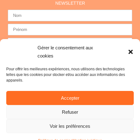
NEWSLETTER
Gérer le consentement aux
cookies
Pour offrir les meilleures expériences, nous utilisons des technologies
telles que les cookies pour stocker et/ou accéder aux informations des
appareils.
Accepter
Nous sommes certifiés Zewo pour la bonne
utilisation de vos dons.
Refuser
Voir les préférences
©Copyright & crédits photos: Secodev |
Mentions légales &